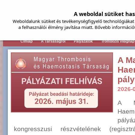
A weboldal sütiket ha
Weboldalunk sütiket és tevékenységfigyelő technológiákat 
a felhasználói élmény javítása miatt. Bővebb információ
Címlap
A Társaságról
Pályázatok
Trombózis világnap
A M
Hae
pály
2026-
A M
Haem
pályá
kongresszusi részvételének (regiszt