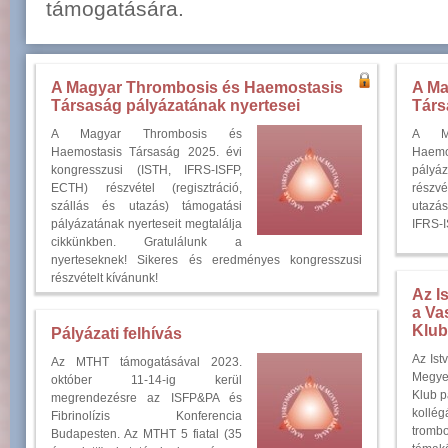
támogatására.
A Magyar Thrombosis és Haemostasis
A Ma
Társaság pályázatának nyertesei
Társ
A Magyar Thrombosis és
A Ma
Haemostasis Társaság 2025. évi
Haemo
kongresszusi (ISTH, IFRS-ISFP,
pályá
ECTH) részvétel (regisztráció,
részvé
szállás és utazás) támogatási
utazá
pályázatának nyerteseit megtalálja
IFRS-
cikkünkben. Gratulálunk a
nyerteseknek! Sikeres és eredményes kongresszusi
részvételt kívánunk!
Az I
a Va
Klub
Pályázati felhívás
Az Ist
Az MTHT támogatásával 2023.
Megye
október 11-14-ig kerül
Klub p
megrendezésre az ISFP&PA és
kollé
Fibrinolízis Konferencia
tromb
Budapesten. Az MTHT 5 fiatal (35