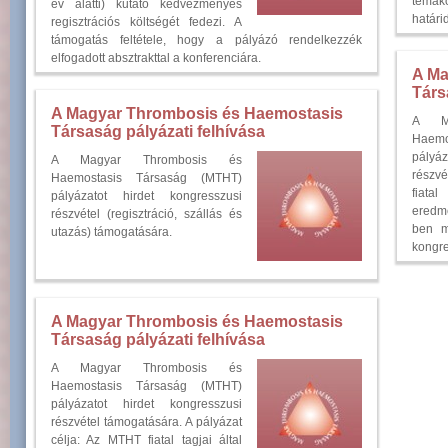
témak
év alatti) kutató kedvezményes
határi
regisztrációs költségét fedezi. A
támogatás feltétele, hogy a pályázó rendelkezzék
elfogadott absztrakttal a konferenciára.
A Ma
Társ
A Magyar Thrombosis és Haemostasis
A Ma
Társaság pályázati felhívása
Haemo
pályá
A Magyar Thrombosis és
részv
Haemostasis Társaság (MTHT)
fiatal
pályázatot hirdet kongresszusi
eredm
részvétel (regisztráció, szállás és
ben m
utazás) támogatására.
kongre
A Magyar Thrombosis és Haemostasis
Társaság pályázati felhívása
A Magyar Thrombosis és
Haemostasis Társaság (MTHT)
pályázatot hirdet kongresszusi
részvétel támogatására. A pályázat
célja: Az MTHT fiatal tagjai által