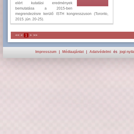
elért kutatási eredmények
bemutatása a 2015-ben
megrendezésre kerülő ISTH kongresszuson (Toronto,
2015. jún. 20-25).
<<
<
1
>
>>
Impresszum
|
Médiaajánlat
|
Adatvédelmi
és
jogi nyil