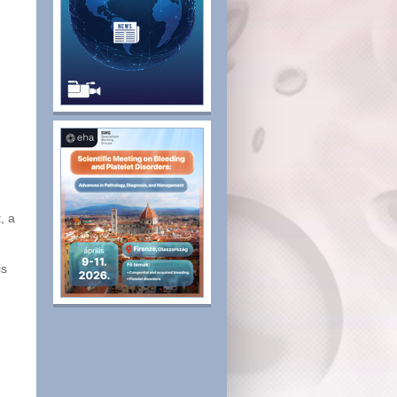
b
i
, a
a
is