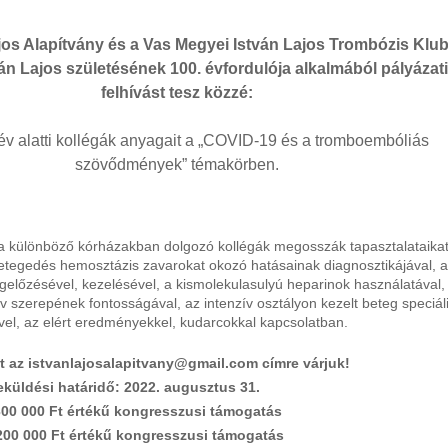
jos Alapítvány és a Vas Megyei István Lajos Trombózis Klu
tván Lajos születésének 100. évfordulója alkalmából pályázat
felhívást tesz közzé:
év alatti kollégák anyagait a „COVID-19 és a tromboembóliás
szövődmények” témakörben.
 a különböző kórházakban dolgozó kollégák megosszák tapasztalataikat
tegedés hemosztázis zavarokat okozó hatásainak diagnosztikájával, 
lőzésével, kezelésével, a kismolekulasulyú heparinok használatával,
v szerepének fontosságával, az intenzív osztályon kezelt beteg speciál
ivel, az elért eredményekkel, kudarcokkal kapcsolatban.
t az
istvanlajosalapitvany@gmail.com
címre várjuk!
eküldési határidő: 2022. augusztus 31.
 300 000 Ft értékű kongresszusi támogatás
j 200 000 Ft értékű kongresszusi támogatás