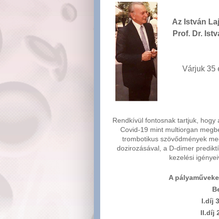
Az István La
Prof. Dr. Is
Várjuk 35 
Rendkívül fontosnak tartjuk, hogy
Covid-19 mint multiorgan megbe
trombotikus szövődmények mege
dozirozásával, a D-dimer prediktí
kezelési igénye
A pályaműveke
B
I.díj
II.dí