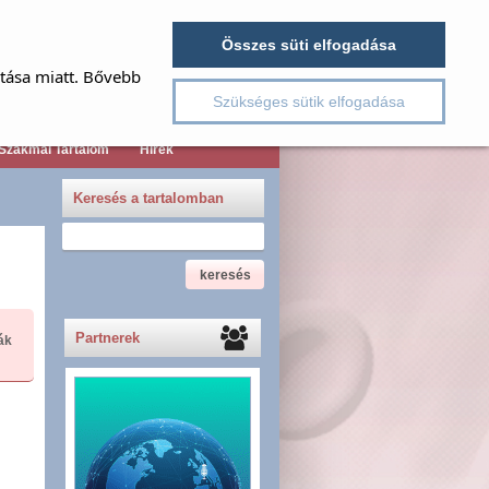
jelszó emlékeztető
Név
Összes süti elfogadása
Jelszó
ítása miatt. Bővebb
Regisztráció
Szükséges sütik elfogadása
Szakmai Tartalom
Hírek
Keresés a tartalomban
Partnerek
ák