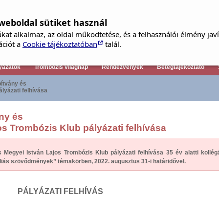
weboldal sütiket használ
kat alkalmaz, az oldal működtetése, és a felhasználói élmény jav
Tagfelvételi kérelem
ációt a
Cookie tájékoztatóban
talál.
yázatok
Trombózis világnap
Rendezvények
Betegtájékoztató
pítvány és
lyázati felhívása
ány és
os Trombózis Klub pályázati felhívása
 Megyei István Lajos Trombózis Klub pályázati felhívása 35 év alatti kollég
iás szövődmények” témakörben, 2022. augusztus 31-i határidővel.
PÁLYÁZATI FELHÍVÁS