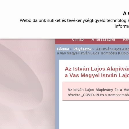
A 
Weboldalunk sütiket és tevékenységfigyelő technológiá
inform
Címlap
A Társaságról
Pál
Főoldal
>
Pályázatok
>
Az István Lajos Ala
a Vas Megyei István Lajos Trombózis Klub pá
Az István Lajos Alapítv
a Vas Megyei István Laj
Az István Lajos Alapítvány és a Vas
részére „COVID-19 és a tromboemból