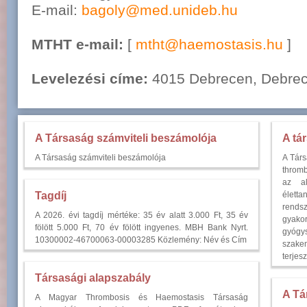
E-mail:
bagoly@med.unideb.hu
MTHT e-mail:
[
mtht@haemostasis.hu
]
Levelezési címe:
4015 Debrecen, Debrec
A Társaság számviteli beszámolója
A tá
A Társaság számviteli beszámolója
A Társ
throm
az al
élett
Tagdíj
rends
A 2026. évi tagdíj mértéke: 35 év alatt 3.000 Ft, 35 év
gyakor
fölött 5.000 Ft, 70 év fölött ingyenes. MBH Bank Nyrt.
gyógy
10300002-46700063-00003285 Közlemény: Név és Cím
szake
terjesz
Társasági alapszabály
A Tá
A Magyar Thrombosis és Haemostasis Társaság