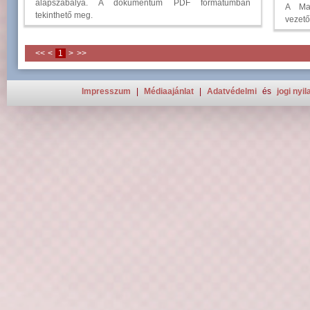
alapszabálya. A dokumentum PDF formátumban
A Ma
tekinthető meg.
vezet
<<
<
1
>
>>
Impresszum
|
Médiaajánlat
|
Adatvédelmi
és
jogi nyil