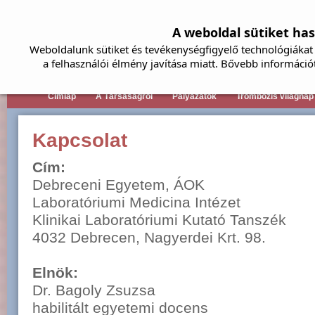
A weboldal sütiket ha
Weboldalunk sütiket és tevékenységfigyelő technológiákat 
a felhasználói élmény javítása miatt. Bővebb információ
Címlap
A Társaságról
Pályázatok
Trombózis világnap
Kapcsolat
Cím:
Debreceni Egyetem, ÁOK
Laboratóriumi Medicina Intézet
Klinikai Laboratóriumi Kutató Tanszék
4032 Debrecen, Nagyerdei Krt. 98.
Elnök:
Dr. Bagoly Zsuzsa
habilitált egyetemi docens