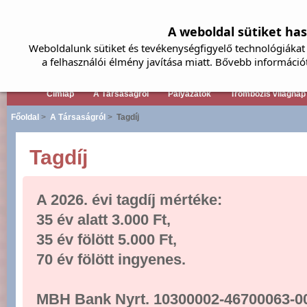
A weboldal sütiket ha
Weboldalunk sütiket és tevékenységfigyelő technológiákat 
a felhasználói élmény javítása miatt. Bővebb információ
Címlap
A Társaságról
Pályázatok
Trombózis világnap
Főoldal
>
A Társaságról
>
Tagdíj
Tagdíj
A 2026. évi tagdíj mértéke:
35 év alatt 3.000 Ft,
35 év fölött 5.000 Ft,
70 év fölött ingyenes.
MBH Bank Nyrt. 10300002-46700063-0