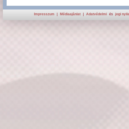
Impresszum
|
Médiaajánlat
|
Adatvédelmi
és
jogi nyil