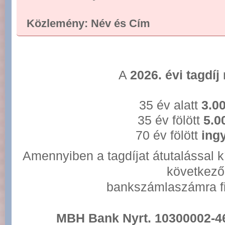
Közlemény: Név és Cím
A
2026. évi tagdíj
35 év alatt
3.00
35 év fölött
5.0
70 év fölött
ing
Amennyiben a tagdíjat átutalással kí
következő
bankszámlaszámra f
MBH Bank Nyrt. 10300002-4