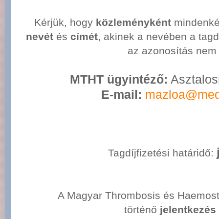
Kérjük, hogy
közleményként
mindenkép
nevét
és
címét
, akinek a nevében a tagdí
az azonosítás nem 
MTHT ügyintéző:
Asztalos
E-mail:
mazloa@med.
Tagdíjfizetési határidő:
A Magyar Thrombosis és Haemosta
történő
jelentkezés