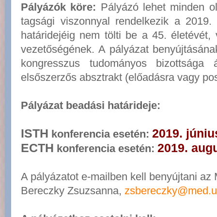
Pályázók köre:
Pályázó lehet minden o
tagsági viszonnyal rendelkezik a 2019.
határidejéig nem tölti be a 45. életévé
vezetőségének. A pályázat benyújtásának
kongresszus tudományos bizottsága ál
elsőszerzős absztrakt (előadásra vagy pos
Pályázat beadási határideje:
ISTH
2019. júniu
konferencia esetén:
ECTH
2019. aug
konferencia esetén:
A pályázatot e-mailben kell benyújtani a
Bereczky Zsuzsanna,
zsbereczky@med.u