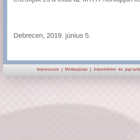
Debrecen, 2019. június 5.
Impresszum
|
Médiaajánlat
|
Adatvédelmi
és
jogi nyil