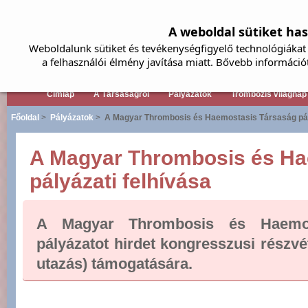
A weboldal sütiket ha
Weboldalunk sütiket és tevékenységfigyelő technológiákat 
a felhasználói élmény javítása miatt. Bővebb információ
Címlap
A Társaságról
Pályázatok
Trombózis világnap
Főoldal
>
Pályázatok
>
A Magyar Thrombosis és Haemostasis Társaság pály
A Magyar Thrombosis és Ha
pályázati felhívása
A Magyar Thrombosis és Haemos
pályázatot hirdet kongresszusi részvét
utazás) támogatására.