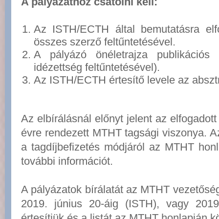
A pályázathoz csatolni kell:
Az ISTH/ECTH által bemutatásra elf
összes szerző feltűntetésével.
A pályázó önéletrajza publikációs l
idézettség feltűntetésével).
Az ISTH/ECTH értesítő levele az absztr
Az elbírálásnál előnyt jelent az elfogadot
évre rendezett MTHT tagsági viszonya. A
a tagdíjbefizetés módjáról az MTHT hon
további információt.
A pályázatok bírálatát az MTHT vezetőség
2019. június 20-áig (ISTH), vagy 201
értesítjük és a listát az MTHT honlapján 