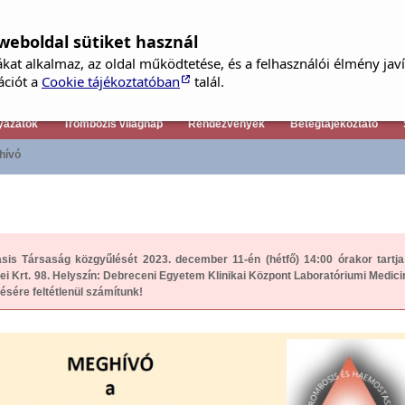
weboldal sütiket használ
kat alkalmaz, az oldal működtetése, és a felhasználói élmény jav
Tagfelvételi kérelem
ációt a
Cookie tájékoztatóban
talál.
yázatok
Trombózis világnap
Rendezvények
Betegtájékoztató
hívó
s Társaság közgyűlését 2023. december 11-én (hétfő) 14:00 órakor tartja
i Krt. 98. Helyszín: Debreceni Egyetem Klinikai Központ Laboratóriumi Medici
nésére feltétlenül számítunk!