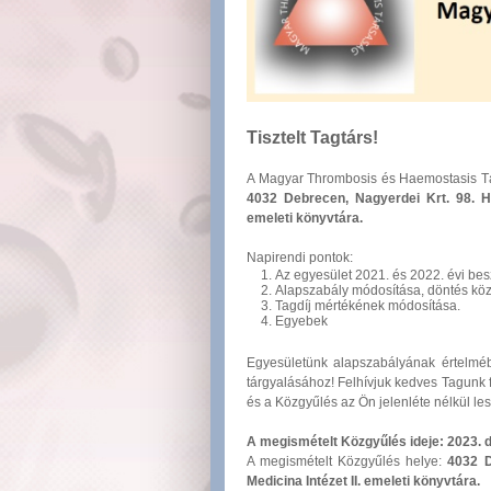
Tisztelt Tagtárs!
A Magyar Thrombosis és Haemostasis T
4032 Debrecen, Nagyerdei Krt. 98. He
emeleti könyvtára.
Napirendi pontok:
Az egyesület 2021. és 2022. évi be
Alapszabály módosítása, döntés köz
Tagdíj mértékének módosítása.
Egyebek
Egyesületünk alapszabályának értelméb
tárgyalásához! Felhívjuk kedves Tagunk
és a Közgyűlés az Ön jelenléte nélkül les
A megismételt Közgyűlés ideje: 2023. 
A megismételt Közgyűlés helye:
4032 D
Medicina Intézet II. emeleti könyvtára.