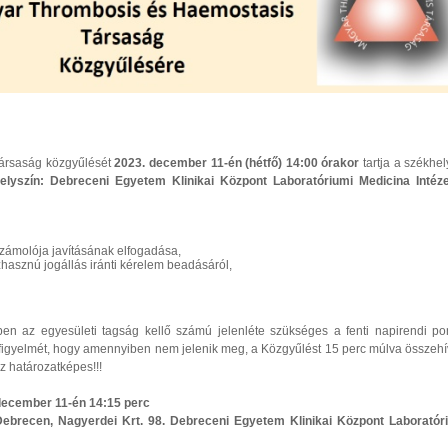
ársaság közgyűlését
2023. december 11-én (hétfő) 14:00 órakor
tartja a székhel
lyszín: Debreceni Egyetem Klinikai Központ Laboratóriumi Medicina Intézet
számolója javításának elfogadása,
hasznú jogállás iránti kérelem beadásáról,
en az egyesületi tagság kellő számú jelenléte szükséges a fenti napirendi po
 figyelmét, hogy amennyiben nem jelenik meg, a Közgyűlést 15 perc múlva összehí
z határozatképes!!!
december 11-én 14:15 perc
ebrecen, Nagyerdei Krt. 98. Debreceni Egyetem Klinikai Központ Laboratór