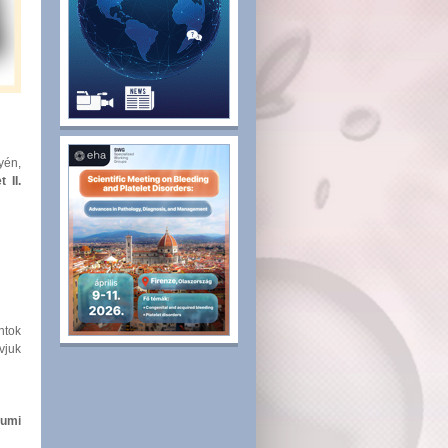
yén,
 II.
ntok
vjuk
iumi