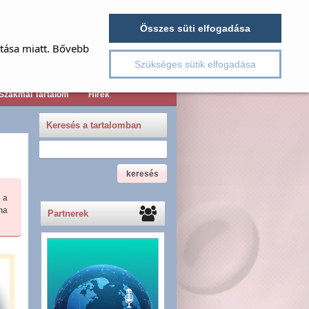
jelszó emlékeztető
Név
Összes süti elfogadása
Jelszó
ítása miatt. Bővebb
Regisztráció
Szükséges sütik elfogadása
Szakmai Tartalom
Hírek
Keresés a tartalomban
 a
na
Partnerek