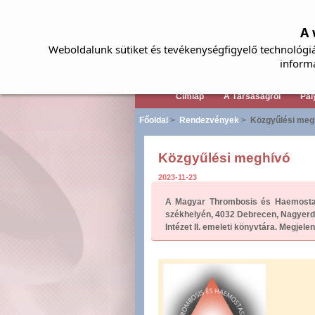
A 
Weboldalunk sütiket és tevékenységfigyelő technológiá
inform
Címlap
A Társaságról
Pál
Főoldal
>
Rendezvények
>
Közgyűlési meg
Közgyűlési meghívó
2023-11-23
A Magyar Thrombosis és Haemostasi
székhelyén, 4032 Debrecen, Nagyerde
Intézet II. emeleti könyvtára. Megjele