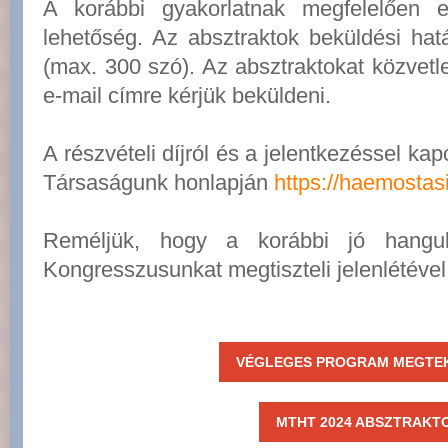
A korábbi gyakorlatnak megfelelően e
lehetőség. Az absztraktok beküldési hat
(max. 300 szó). Az absztraktokat közvet
e-mail címre kérjük beküldeni.
A részvételi díjról és a jelentkezéssel ka
Társaságunk honlapján
https://haemostas
Reméljük, hogy a korábbi jó hangula
Kongresszusunkat megtiszteli jelenlétével
VÉGLEGES PROGRAM MEGTEK
MTHT 2024 ABSZTRAKT