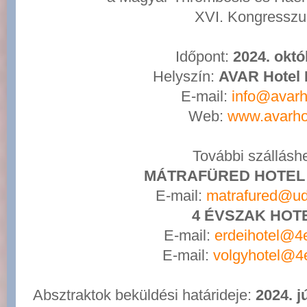
XVI. Kongresszu
Időpont:
2024. októ
Helyszín:
AVAR Hotel 
E-mail:
info@avarh
Web:
www.avarho
További szállásh
MÁTRAFÜRED HOTEL
E-mail:
matrafured@ud
4 ÉVSZAK HOT
E-mail:
erdeihotel@4
E-mail:
volgyhotel@4
Absztraktok beküldési határideje:
2024. j