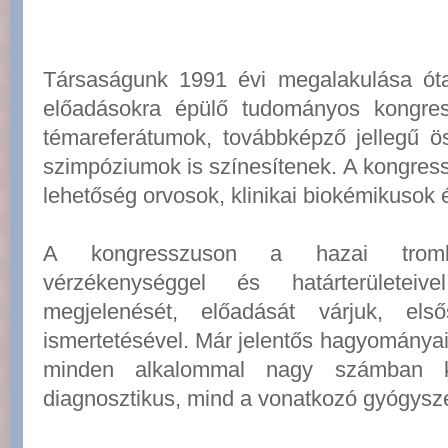
Társaságunk 1991 évi megalakulása óta
előadásokra épülő tudományos kongre
témareferátumok, továbbképző jellegű ö
szimpóziumok is színesítenek. A kongress
lehetőség orvosok, klinikai biokémikusok
A kongresszuson a hazai tromboe
vérzékenységgel és határterületeiv
megjelenését, előadását várjuk, els
ismertetésével. Már jelentős hagyománya
minden alkalommal nagy számban ké
diagnosztikus, mind a vonatkozó gyógyszer