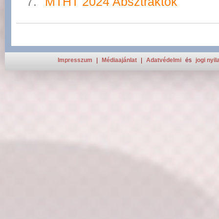
MTHT 2024 Absztraktok
Impresszum
|
Médiaajánlat
|
Adatvédelmi
és
jogi nyil