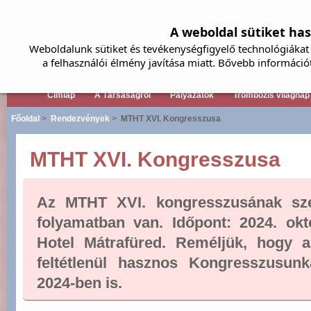
A weboldal sütiket ha
Weboldalunk sütiket és tevékenységfigyelő technológiákat 
a felhasználói élmény javítása miatt. Bővebb információ
Címlap
A Társaságról
Pályázatok
Trombózis világnap
Főoldal
>
Rendezvények
>
MTHT XVI. Kongresszusa
MTHT XVI. Kongresszusa
Az MTHT XVI. kongresszusának sze
folyamatban van. Időpont: 2024. okt
Hotel Mátrafüred. Reméljük, hogy a
feltétlenül hasznos Kongresszusunka
2024-ben is.