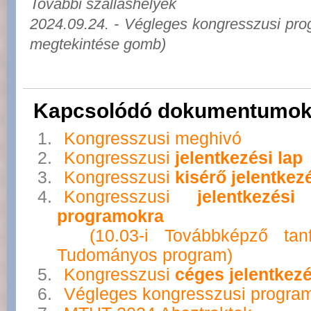
További szálláshelyek
2024.09.24. - Végleges kongresszusi pr
megtekintése gomb)
Kapcsolódó dokumentumok
Kongresszusi meghivó
Kongresszusi
jelentkezési lap
Kongresszusi
kisérő jelentkezé
Kongresszusi
jelentkezé
programokra
(10.03-i Továbbképző tanf
Tudományos program)
Kongresszusi
céges jelentkezé
Végleges kongresszusi progra