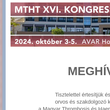
MEGHÍ
Tisztelettel értesítjük 
orvos és szakdolgozó k
a Magyar Thrombosis és Hae