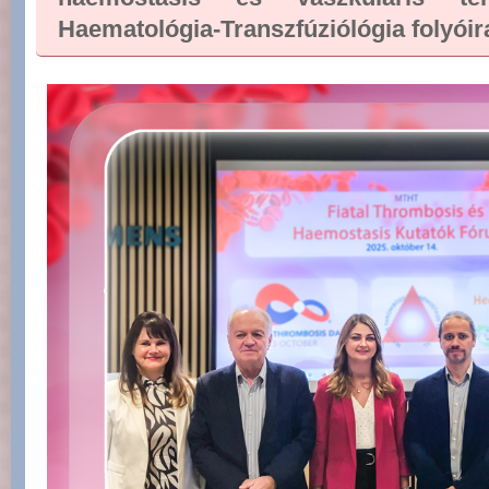
Haematológia-Transzfúziólógia folyóir