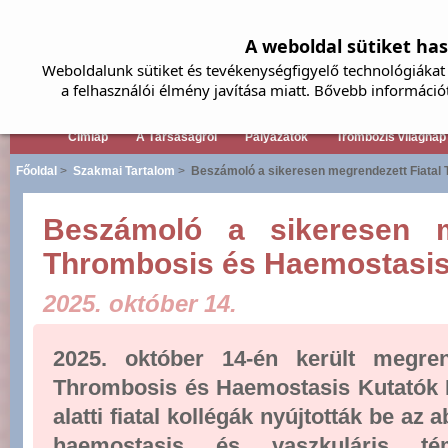
A weboldal sütiket ha
Weboldalunk sütiket és tevékenységfigyelő technológiákat 
a felhasználói élmény javítása miatt. Bővebb információ
Címlap
A Társaságról
Pályázatok
Trombózis világnap
Főoldal
>
Szakmai Tartalom
>
Beszámoló a sikeresen megrendezett Fiatal
Beszámoló a sikeresen m
Thrombosis és Haemostasis
2025. október 14.
2025. október 14-én került megre
Thrombosis és Haemostasis Kutatók 
alatti fiatal kollégák nyújtották be az
haemostasis és vaszkuláris t