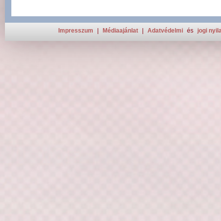
Impresszum
|
Médiaajánlat
|
Adatvédelmi
és
jogi nyil