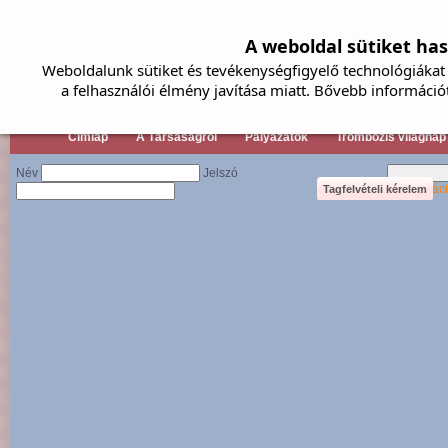
A weboldal sütiket ha
Weboldalunk sütiket és tevékenységfigyelő technológiákat 
a felhasználói élmény javítása miatt. Bővebb információ
Címlap
A Társaságról
Pályázatok
Trombózis világnap
Név
Jelszó
Regisztrác
Tagfelvételi kérelem