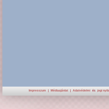
Impresszum
|
Médiaajánlat
|
Adatvédelmi
és
jogi nyil