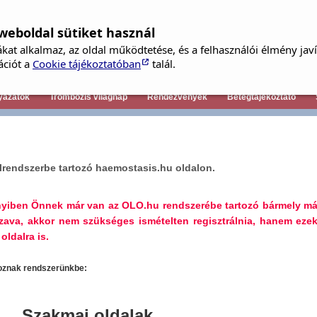
weboldal sütiket használ
kat alkalmaz, az oldal működtetése, és a felhasználói élmény jav
Tagfelvételi kérelem
ációt a
Cookie tájékoztatóban
talál.
yázatok
Trombózis világnap
Rendezvények
Betegtájékoztató
lrendszerbe tartozó haemostasis.hu oldalon.
nyiben Önnek már van az OLO.hu rendszerébe tartozó bármely má
szava, akkor nem szükséges ismételten regisztrálnia, hanem ezek
oldalra is.
toznak rendszerünkbe:
Szakmai oldalak