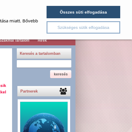
jelszó emlékeztető
Név
Összes süti elfogadása
Jelszó
ítása miatt. Bővebb
Regisztráció
Szükséges sütik elfogadása
Szakmai Tartalom
Hírek
Keresés a tartalomban
sik
Partnerek
kel