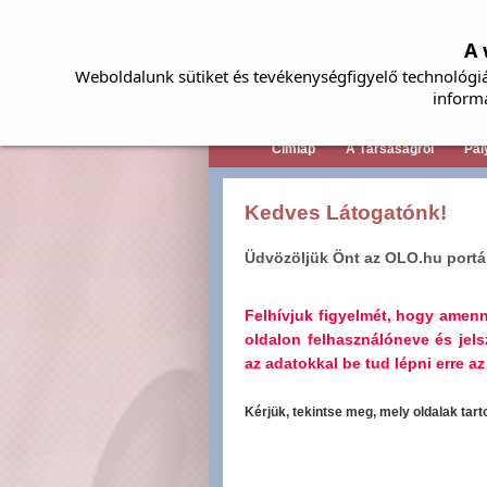
A 
Weboldalunk sütiket és tevékenységfigyelő technológiá
inform
Címlap
A Társaságról
Pál
Kedves Látogatónk!
Üdvözöljük Önt az OLO.hu portá
Felhívjuk figyelmét, hogy amen
oldalon felhasználóneve és jel
az adatokkal be tud lépni erre az 
Kérjük, tekintse meg, mely oldalak tar