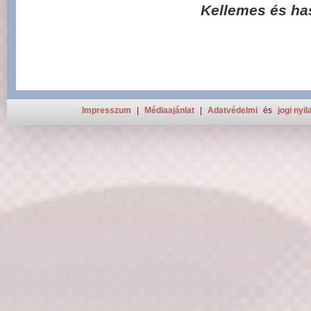
Kellemes és ha
Impresszum
|
Médiaajánlat
|
Adatvédelmi
és
jogi nyil