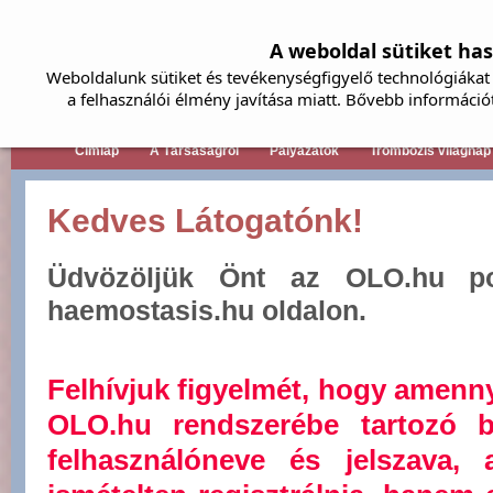
A weboldal sütiket ha
Weboldalunk sütiket és tevékenységfigyelő technológiákat 
a felhasználói élmény javítása miatt. Bővebb információ
Címlap
A Társaságról
Pályázatok
Trombózis világnap
Kedves Látogatónk!
Üdvözöljük Önt az OLO.hu por
haemostasis.hu oldalon.
Felhívjuk figyelmét, hogy amenn
OLO.hu rendszerébe tartozó b
felhasználóneve és jelszava,