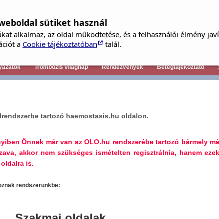
weboldal sütiket használ
kat alkalmaz, az oldal működtetése, és a felhasználói élmény jav
Tagfelvételi kérelem
ációt a
Cookie tájékoztatóban
talál.
yázatok
Trombózis világnap
Rendezvények
Betegtájékoztató
lrendszerbe tartozó haemostasis.hu oldalon.
nyiben Önnek már van az OLO.hu rendszerébe tartozó bármely má
szava, akkor nem szükséges ismételten regisztrálnia, hanem ezek
oldalra is.
toznak rendszerünkbe:
Szakmai oldalak