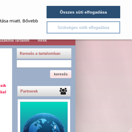
jelszó emlékeztető
Név
Összes süti elfogadása
Jelszó
ítása miatt. Bővebb
Regisztráció
Szükséges sütik elfogadása
Szakmai Tartalom
Hírek
Keresés a tartalomban
sik
Partnerek
kel