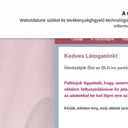
A 
Weboldalunk sütiket és tevékenységfigyelő technológiá
inform
Címlap
A Társaságról
Pál
Kedves Látogatónk!
Üdvözöljük Önt az OLO.hu portá
Felhívjuk figyelmét, hogy amen
oldalon felhasználóneve és jel
az adatokkal be tud lépni erre az 
Kérjük, tekintse meg, mely oldalak tar